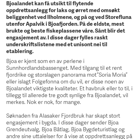
Bjoalandet kan få utsikt til flytende
oppdrettsanlegg for laks og ørret med omsøkt
beliggenhet ved Ilholmene, og på og ved Storefluna
utenfor Apalvik i Bjoafjorden. På de eldste, mest
brukte og beste fiskeplassene våre. Sånt blir det
engasjement av. I disse dager fylles raskt
underskriftslistene med et unisont nei til
etablering.
Bjoa er kjent som en av perlene i
Sunnhordlandsbassenget. Med tilgang til et rent
fjordrike og storslagen panorama mot ”Soria Moria”
eller islagt Folgefonna om du vil, er disse noen av
Bjoalandet viktigste kvaliteter. Et havbruk eller to til, i
tillegg til allerede tre godt synlige fra Bjoalandet, vil
merkes. Nok er nok, for mange.
Søknaden fra Alasaker Fjordbruk har skapt stort
engasjement i bygda. I disse dager sender Bjoa
Grendeutvalg, Bjoa Båtlag, Bjoa Bygdeturistlag og
andre sine uttalelser for å vise at oppdrettsanlegg på