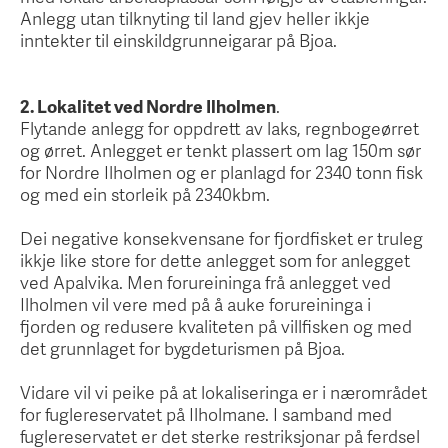
Anlegg utan tilknyting til land gjev heller ikkje
inntekter til einskildgrunneigarar på Bjoa.
2. Lokalitet ved Nordre Ilholmen
.
Flytande anlegg for oppdrett av laks, regnbogeørret
og ørret. Anlegget er tenkt plassert om lag 150m sør
for Nordre Ilholmen og er planlagd for 2340 tonn fisk
og med ein storleik på 2340kbm.
Dei negative konsekvensane for fjordfisket er truleg
ikkje like store for dette anlegget som for anlegget
ved Apalvika. Men forureininga frå anlegget ved
Ilholmen vil vere med på å auke forureininga i
fjorden og redusere kvaliteten på villfisken og med
det grunnlaget for bygdeturismen på Bjoa.
Vidare vil vi peike på at lokaliseringa er i nærområdet
for fuglereservatet på Ilholmane. I samband med
fuglereservatet er det sterke restriksjonar på ferdsel