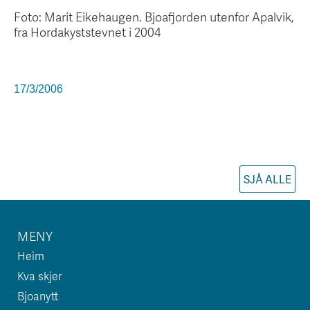
Foto: Marit Eikehaugen. Bjoafjorden utenfor Apalvik,
fra Hordakyststevnet i 2004
17/3/2006
SJÅ ALLE
MENY
Heim
Kva skjer
Bjoanytt