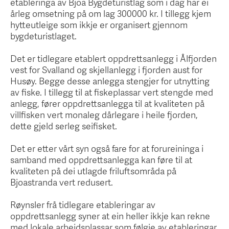
etableringa av Bjoa Bygdeturistlag som i dag har ei
årleg omsetning på om lag 300000 kr. I tillegg kjem
hytteutleige som ikkje er organisert gjennom
bygdeturistlaget.
Det er tidlegare etablert oppdrettsanlegg i Ålfjorden
vest for Svalland og skjellanlegg i fjorden aust for
Husøy. Begge desse anlegga stengjer for utnytting
av fiske. I tillegg til at fiskeplassar vert stengde med
anlegg, fører oppdrettsanlegga til at kvaliteten på
villfisken vert monaleg dårlegare i heile fjorden,
dette gjeld serleg seifisket.
Det er etter vårt syn også fare for at forureininga i
samband med oppdrettsanlegga kan føre til at
kvaliteten på dei utlagde friluftsområda på
Bjoastranda vert redusert.
Røynsler frå tidlegare etableringar av
oppdrettsanlegg syner at ein heller ikkje kan rekne
med lokale arbeidsplassar som følgje av etableringar.