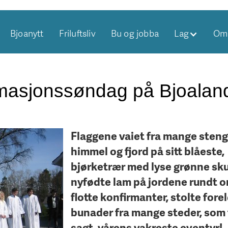
Bjoanytt
Friluftsliv
Bu og jobba
Lag
Om 
imasjonssøndag på Bjoalan
Flaggene vaiet fra mange steng
himmel og fjord på sitt blåeste,
bjørketrær med lyse grønne sk
nyfødte lam på jordene rundt o
flotte konfirmanter, stolte forel
bunader fra mange steder, som 
sagt, vårens vakreste eventyr!