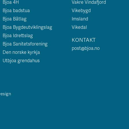
Bjoa 4H
Vakre Vindafjord
Bjoa badstua
Vikebygd
Bjoa Båtlag
Imsland
Bjoa Bygdeutviklingslag
Vikedal
Bjoa Idrettslag
KONTAKT
Bjoa Sanitetsforening
post@bjoa.no
Den norske kyrkja
Utbjoa grendahus
Design