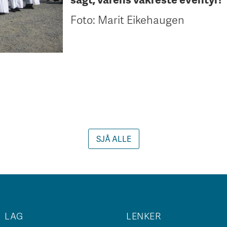
Foto: Marit Eikehaugen
SJÅ ALLE
LAG
LENKER