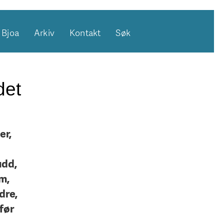
Bjoa
Arkiv
Kontakt
Søk
det
er,
udd,
m,
dre,
før