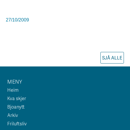
27/10/2009
SJÅ ALLE
MENY
Heim
Kva skjer
Bjoanytt
Arkiv
Friluftsliv