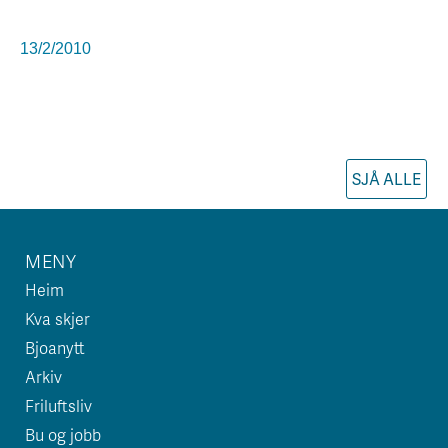
13/2/2010
SJÅ ALLE
MENY
Heim
Kva skjer
Bjoanytt
Arkiv
Friluftsliv
Bu og jobb