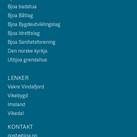
Bjoa badstua
Bjoa Båtlag
Bjoa Bygdeutviklingslag
Bjoa Idrettslag
Bjoa Sanitetsforening
Den norske kyrkja
Utbjoa grendahus
LENKER
Vakre Vindafjord
Vikebygd
Imsland
Vikedal
KONTAKT
post@bjoa.no