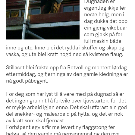
Dugnaden er
eigentleg ikkje før
neste helg, men i
dag dukka det opp
ein gjeng vikebuar
som gjekk på for
full maskin både
inne og ute. Inne blei det rydda i skuffer og skap og
vaska, og ute blei kratt hogd ned så kvistene flaug.
Stillaset blei frakta opp fra Rotvoll og montert lørdag
ettermiddag, og fjerninga av den gamle kledninga er
nå godt påbegynt.
For deg som har lyst til å vere med på dugnad så er
det ingen grunn til å fortvile over tjuvstarten, for det
er mykje arbeid igjen enno. Det skal utførast ein god
del snekker- og malearbeid på hytta, og det er nok
av kratt som skal fjernast.
Forhåpentlegvis får me levert ny flaggstong før
helga, så den gamle må pensjonerast og den nye