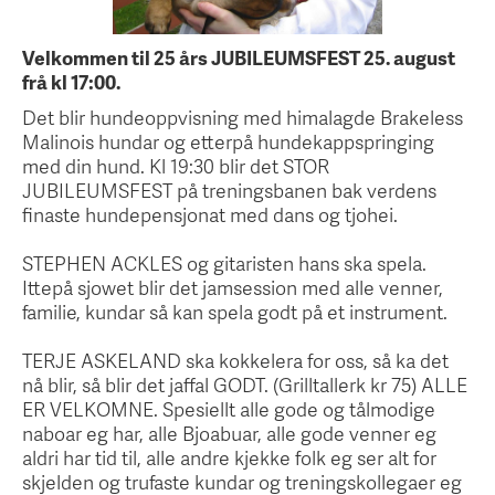
Velkommen til 25 års JUBILEUMSFEST 25. august
frå kl 17:00.
Det blir hundeoppvisning med himalagde Brakeless
Malinois hundar og etterpå hundekappspringing
med din hund. Kl 19:30 blir det STOR
JUBILEUMSFEST på treningsbanen bak verdens
finaste hundepensjonat med dans og tjohei.
STEPHEN ACKLES og gitaristen hans ska spela.
Ittepå sjowet blir det jamsession med alle venner,
familie, kundar så kan spela godt på et instrument.
TERJE ASKELAND ska kokkelera for oss, så ka det
nå blir, så blir det jaffal GODT. (Grilltallerk kr 75) ALLE
ER VELKOMNE. Spesiellt alle gode og tålmodige
naboar eg har, alle Bjoabuar, alle gode venner eg
aldri har tid til, alle andre kjekke folk eg ser alt for
skjelden og trufaste kundar og treningskollegaer eg