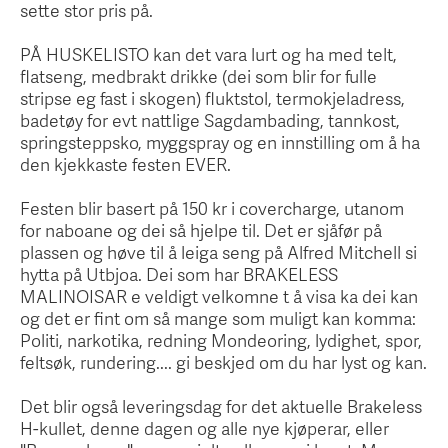
sette stor pris på.
PÅ HUSKELISTO kan det vara lurt og ha med telt,
flatseng, medbrakt drikke (dei som blir for fulle
stripse eg fast i skogen) fluktstol, termokjeladress,
badetøy for evt nattlige Sagdambading, tannkost,
springsteppsko, myggspray og en innstilling om å ha
den kjekkaste festen EVER.
Festen blir basert på 150 kr i covercharge, utanom
for naboane og dei så hjelpe til. Det er sjåfør på
plassen og høve til å leiga seng på Alfred Mitchell si
hytta på Utbjoa. Dei som har BRAKELESS
MALINOISAR e veldigt velkomne t å visa ka dei kan
og det er fint om så mange som muligt kan komma:
Politi, narkotika, redning Mondeoring, lydighet, spor,
feltsøk, rundering.... gi beskjed om du har lyst og kan.
Det blir også leveringsdag for det aktuelle Brakeless
H-kullet, denne dagen og alle nye kjøperar, eller