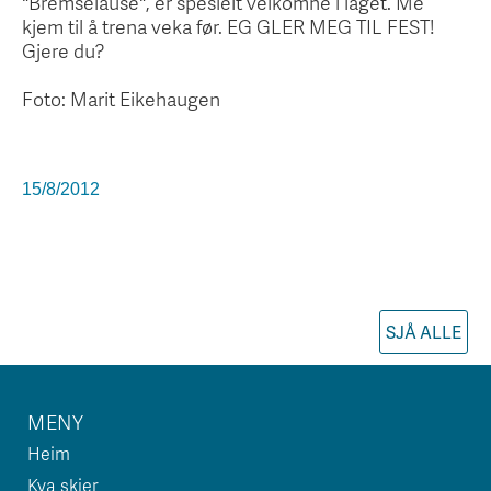
"Bremselause", er spesielt velkomne i laget. Me
kjem til å trena veka før. EG GLER MEG TIL FEST!
Gjere du?
Foto: Marit Eikehaugen
15/8/2012
SJÅ ALLE
MENY
Heim
Kva skjer