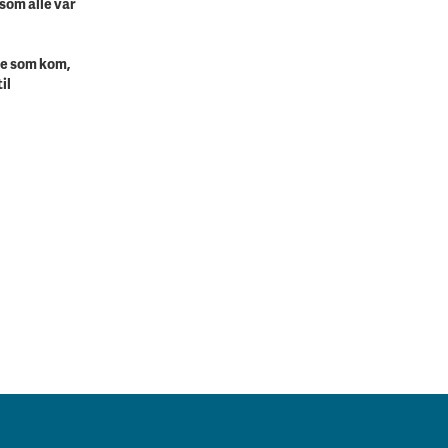
 som alle var
lle som kom,
il