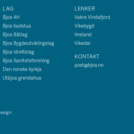
LAG
LENKER
Bjoa 4H
Vakre Vindafjord
Bjoa badstua
Vikebygd
Bjoa Båtlag
Imsland
Bjoa Bygdeutviklingslag
Vikedal
Bjoa Idrettslag
KONTAKT
Bjoa Sanitetsforening
post@bjoa.no
Den norske kyrkja
Utbjoa grendahus
Design