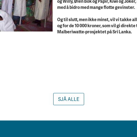
og Willy, Ølen Bok og Papir, Kiwi og Joker,
med å bidro med mange flotte gevinster.
Og til slutt, men ikke minst, vil vi takke a
og for de 10 000 kroner, som vil gi direkte t
Malberiwatte-prosjektet på Sri Lanka.
SJÅ ALLE