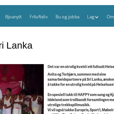
Bjoanytt
Friluftsliv
Bu og jobba
Lag
Om 
ri Lanka
Det var en utrolig kveld i ett fullsatt Hels
Anita og Torbjørn, sammen med sine
samarbeidspartnere på Sri Lanka, ønske
å takke for en utrolig kveld på Helsehuse
En spesiell takk til HAPPY som sang og Kje
Iddeland som trollbandt forsamlingen me
utrolige trekkspillmusikk.
Vi vil også takke Europris, Sport1, Møbel