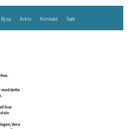
Bjoa
Arkiv
Kontakt
Søk
ehus.
r med dette
t.
ll Ivar
d sin
ringen, Vera