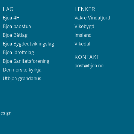
LAG
LENKER
Bjoa 4H
Vakre Vindafjord
Bjoa badstua
Vikebygd
Bjoa Båtlag
Imsland
Bjoa Bygdeutviklingslag
Vikedal
Bjoa Idrettslag
KONTAKT
Bjoa Sanitetsforening
post@bjoa.no
Den norske kyrkja
Utbjoa grendahus
Design