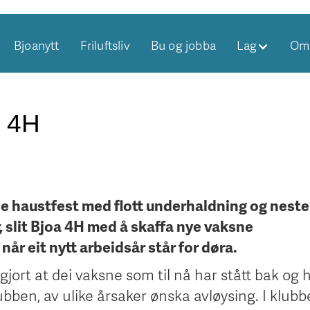
Bjoanytt
Friluftsliv
Bu og jobba
Lag
Om 
i 4H
de haustfest med flott underhaldning og nest
, slit Bjoa 4H med å skaffa nye vaksne
år eit nytt arbeidsår står for døra.
jort at dei vaksne som til nå har stått bak og h
ben, av ulike årsaker ønska avløysing. I klubb