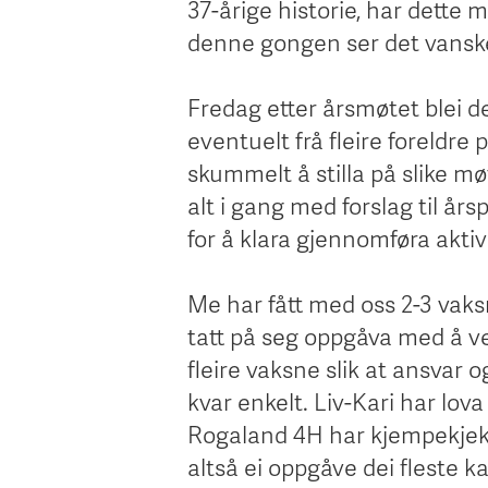
37-årige historie, har dette
denne gongen ser det vanske
Fredag etter årsmøtet blei de
eventuelt frå fleire foreldre 
skummelt å stilla på slike møt
alt i gang med forslag til år
for å klara gjennomføra aktiv
Me har fått med oss 2-3 vaksn
tatt på seg oppgåva med å ve
fleire vaksne slik at ansvar o
kvar enkelt. Liv-Kari har lo
Rogaland 4H har kjempekjekk
altså ei oppgåve dei fleste 