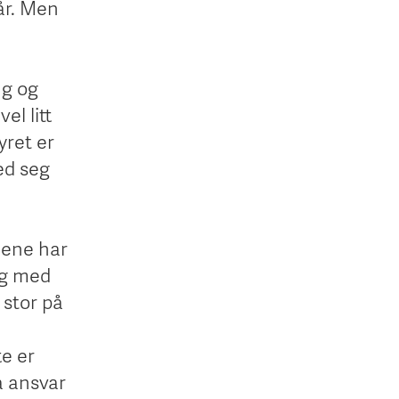
år. Men
ng og
el litt
yret er
med seg
emene har
eg med
 stor på
e er
a ansvar