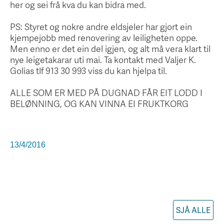
her og sei frå kva du kan bidra med.
PS: Styret og nokre andre eldsjeler har gjort ein
kjempejobb med renovering av leiligheten oppe.
Men enno er det ein del igjen, og alt må vera klart til
nye leigetakarar uti mai. Ta kontakt med Valjer K.
Golias tlf 913 30 993 viss du kan hjelpa til.
ALLE SOM ER MED PÅ DUGNAD FÅR EIT LODD I
BELØNNING, OG KAN VINNA EI FRUKTKORG
13/4/2016
SJÅ ALLE