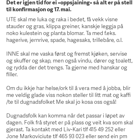
Det er igjen tid for ei «oppsjaining» så alt er på stell
til konfirmasjon og 17. mai.
UTE skal me luka og raka i bedet, få vekk visne
stauder og gras, klippa greiner, kanskje leggja på
noko kulestein og planta blomar. Ta med f.eks.
hagerive, jernrive, spade, hagesaks, trillebåre, o.l.
INNE skal me vaska først og fremst kjøken, servise
og skuffer og skap, men også vindu, dører og toalett,
og rydda der det trengs. Ta gjerne med hanskar og
filler.
Om du ikkje har helse/ork til å vera med å jobba, blir
me veldig glade viss nokon steller til litt mat og kaffi
/te til dugnadsfolket Me skal jo kosa oss også!
Dugnadsfolk kan komma når det passar i løpet av
dagen. Folk frå styret er på plass og veit kva som skal
gjerast. Ta kontakt med Liv-Kari tlf 415 49 252 eller
Jone Markoviciute tlf 465 93 023 eller send ein pm