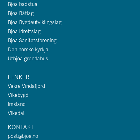
Bjoa badstua
Bjoa Båtlag
Bjoa Bygdeutviklingslag
Bjoa Idrettslag
Bjoa Sanitetsforening
Den norske kyrkja
Utbjoa grendahus
LENKER
Vakre Vindafjord
Vikebygd
Imsland
Vikedal
KONTAKT
post@bjoa.no