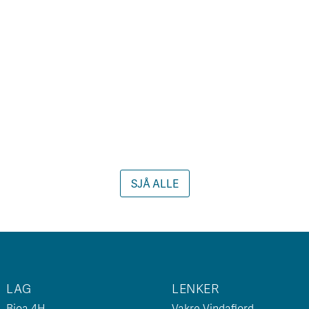
SJÅ ALLE
LAG
LENKER
Bjoa 4H
Vakre Vindafjord