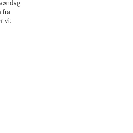
ssøndag
n fra
r vi: