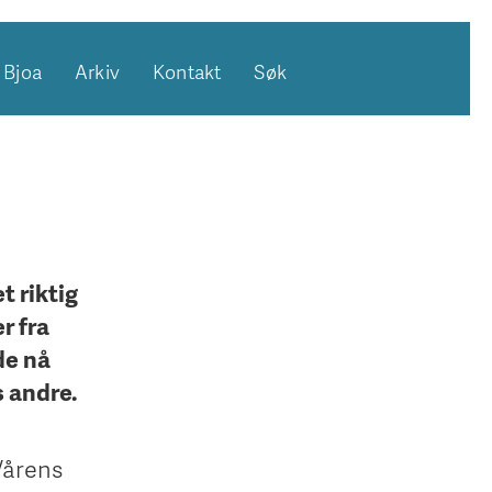
Bjoa
Arkiv
Kontakt
Søk
t riktig
r fra
de nå
s andre.
"Vårens