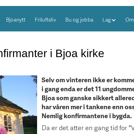
Bjoanytt
Friluftsliv
Bu og jobba
Lag
Om 
firmanter i Bjoa kirke
Selv om vinteren ikke er komme
i gang enda er det 11 ungdomme
Bjoa som ganske sikkert allere
har våren mer i tankene enn os
Nemlig konfirmantene i bygda.
Da er det atter en gang tid for 