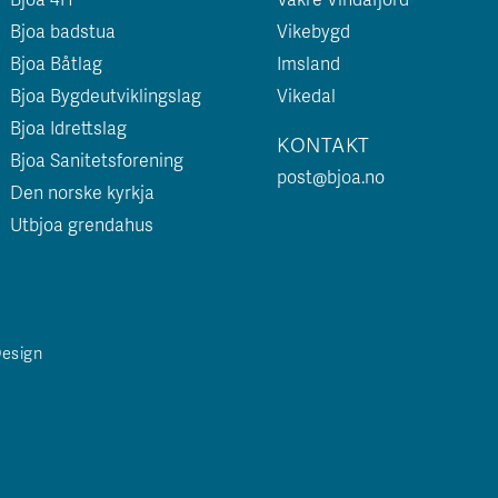
Bjoa badstua
Vikebygd
Bjoa Båtlag
Imsland
Bjoa Bygdeutviklingslag
Vikedal
Bjoa Idrettslag
KONTAKT
Bjoa Sanitetsforening
post@bjoa.no
Den norske kyrkja
Utbjoa grendahus
Design