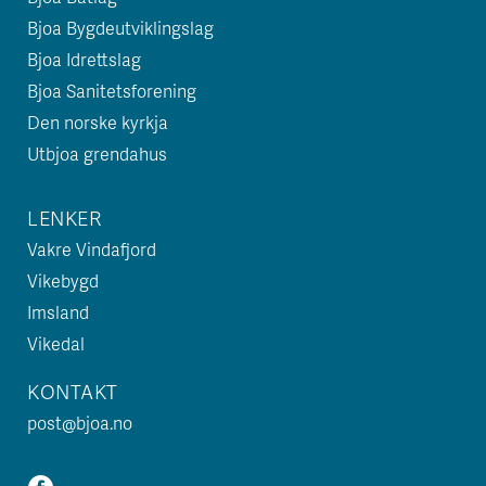
Bjoa Bygdeutviklingslag
Bjoa Idrettslag
Bjoa Sanitetsforening
Den norske kyrkja
Utbjoa grendahus
LENKER
Vakre Vindafjord
Vikebygd
Imsland
Vikedal
KONTAKT
post@bjoa.no