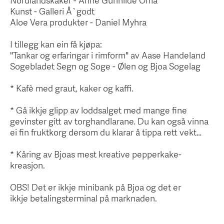
Nordlandskaker - Anne Gunhilde Oma
Kunst - Galleri Å`godt
Aloe Vera produkter - Daniel Myhra
I tillegg kan ein få kjøpa:
"Tankar og erfaringar i rimform" av Aase Handeland
Sogebladet Segn og Soge - Ølen og Bjoa Sogelag
* Kafè med graut, kaker og kaffi.
* Gå ikkje glipp av loddsalget med mange fine
gevinster gitt av torghandlarane. Du kan også vinna
ei fin fruktkorg dersom du klarar å tippa rett vekt…
* Kåring av Bjoas mest kreative pepperkake-
kreasjon.
OBS! Det er ikkje minibank på Bjoa og det er
ikkje betalingsterminal på marknaden.