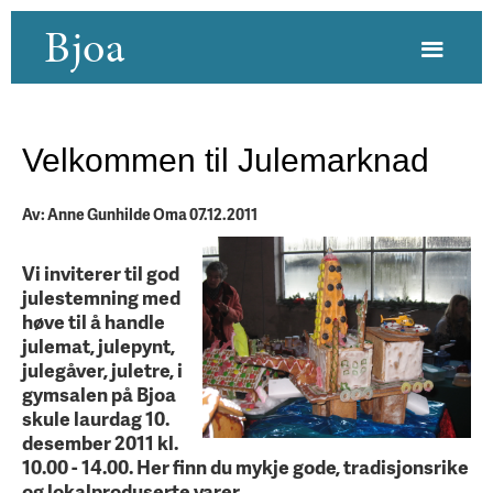
Bjoa
Velkommen til Julemarknad
Av: Anne Gunhilde Oma 07.12.2011
Vi inviterer til god
julestemning med
høve til å handle
julemat, julepynt,
julegåver, juletre, i
gymsalen på Bjoa
skule laurdag 10.
desember 2011 kl.
10.00 - 14.00. Her finn du mykje gode, tradisjonsrike
og lokalproduserte varer.