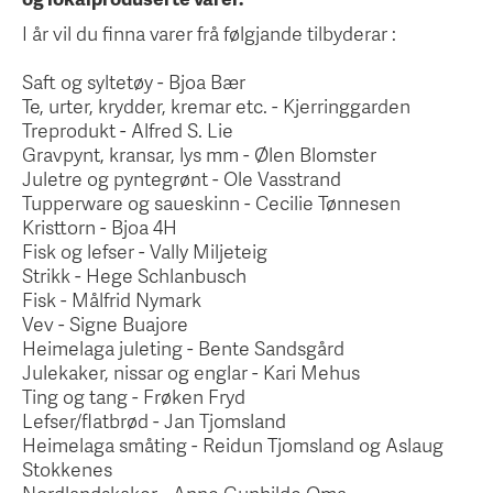
I år vil du finna varer frå følgjande tilbyderar :
Saft og syltetøy - Bjoa Bær
Te, urter, krydder, kremar etc. - Kjerringgarden
Treprodukt - Alfred S. Lie
Gravpynt, kransar, lys mm - Ølen Blomster
Juletre og pyntegrønt - Ole Vasstrand
Tupperware og saueskinn - Cecilie Tønnesen
Kristtorn - Bjoa 4H
Fisk og lefser - Vally Miljeteig
Strikk - Hege Schlanbusch
Fisk - Målfrid Nymark
Vev - Signe Buajore
Heimelaga juleting - Bente Sandsgård
Julekaker, nissar og englar - Kari Mehus
Ting og tang - Frøken Fryd
Lefser/flatbrød - Jan Tjomsland
Heimelaga småting - Reidun Tjomsland og Aslaug
Stokkenes