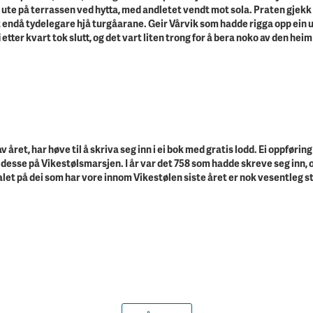
 til ute på terrassen ved hytta, med andletet vendt mot sola. Praten gjek
t endå tydelegare hjå turgåarane. Geir Vårvik som hadde rigga opp ein 
 etter kvart tok slutt, og det vart liten trong for å bera noko av den heim
v året, har høve til å skriva seg inn i ei bok med gratis lodd. Ei oppføring
m desse på Vikestølsmarsjen. I år var det 758 som hadde skreve seg inn,
et på dei som har vore innom Vikestølen siste året er nok vesentleg st