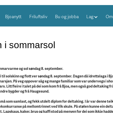
Bjoanytt
Friluftsliv
Bu og jobba
Lag
Om 
n i sommarsol
i sommarvarme og sol søndag 8. september.
i til solskinn og flott ver søndag 8. september. Dagen då idrettslaga i Bj
marsjen. På veg oppover såg eg mange familiar som var undervegs i shor
. Litt fleire i talet på dei som kom frå Bjoa, men også god deltaking fr
 andre bygder og frå Haugesund.
må som samlast, og fekk utdelt diplom for deltaking. I år var denne tei
ekonkurranse på mellomtrinnet ved Vik skule. På stølen kunne ein delta
at. Lapskaus, kaker, brus og kaffi stod på menyen for dei som ikkje had