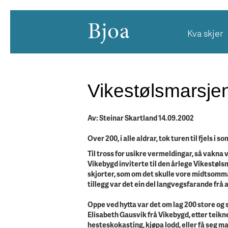
Bjoa
Kva skjer
Vikestølsmarsje
Av: Steinar Skartland 14.09.2002
Over 200, i alle aldrar, tok turen til fjels 
Til tross for usikre vermeldingar, så vakna v
Vikebygd inviterte til den årlege Vikestøls
skjorter, som om det skulle vore midtsommars
tillegg var det ein del langvegsfarande frå
Oppe ved hytta var det om lag 200 store og s
Elisabeth Gausvik frå Vikebygd, etter teikn
hesteskokasting, kjøpa lodd, eller få seg m