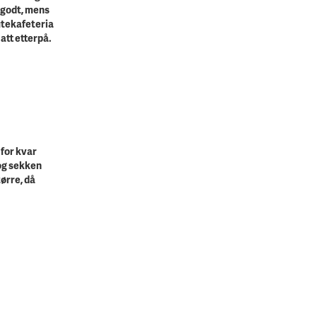
k godt, mens
utekafeteria
 att etterpå.
 for kvar
 og sekken
ørre, då