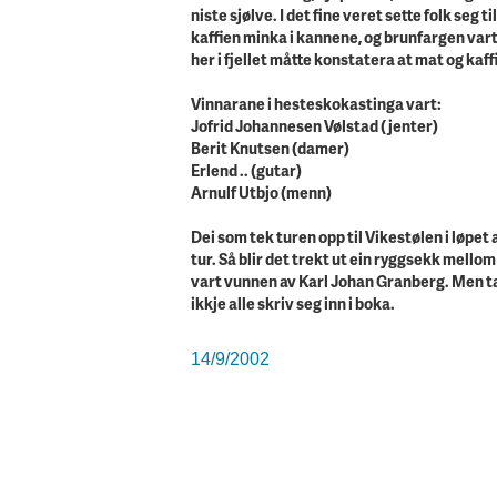
niste sjølve. I det fine veret sette folk seg
kaffien minka i kannene, og brunfargen var
her i fjellet måtte konstatera at mat og kaffi
Vinnarane i hesteskokastinga vart:
Jofrid Johannesen Vølstad (jenter)
Berit Knutsen (damer)
Erlend .. (gutar)
Arnulf Utbjo (menn)
Dei som tek turen opp til Vikestølen i løpet a
tur. Så blir det trekt ut ein ryggsekk mello
vart vunnen av Karl Johan Granberg. Men tal
ikkje alle skriv seg inn i boka.
14/9/2002