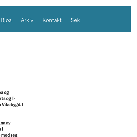
Bjoa
Arkiv
Kontakt
Søk
oa og
ts og T-
å Vikebygd. I
kna av
 i
de med seg