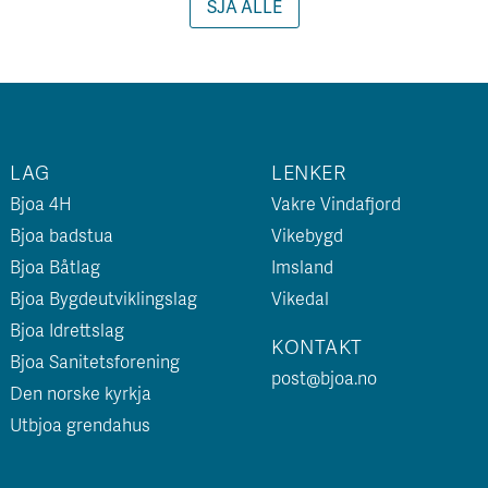
SJÅ ALLE
LAG
LENKER
Bjoa 4H
Vakre Vindafjord
Bjoa badstua
Vikebygd
Bjoa Båtlag
Imsland
Bjoa Bygdeutviklingslag
Vikedal
Bjoa Idrettslag
KONTAKT
Bjoa Sanitetsforening
post@bjoa.no
Den norske kyrkja
Utbjoa grendahus