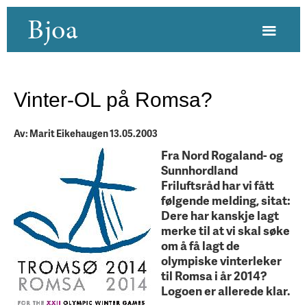
Bjoa
Vinter-OL på Romsa?
Av: Marit Eikehaugen 13.05.2003
Fra Nord Rogaland- og
Sunnhordland
Friluftsråd har vi fått
følgende melding, sitat:
Dere har kanskje lagt
merke til at vi skal søke
om å få lagt de
olympiske vinterleker
til Romsa i år 2014?
Logoen er allerede klar.