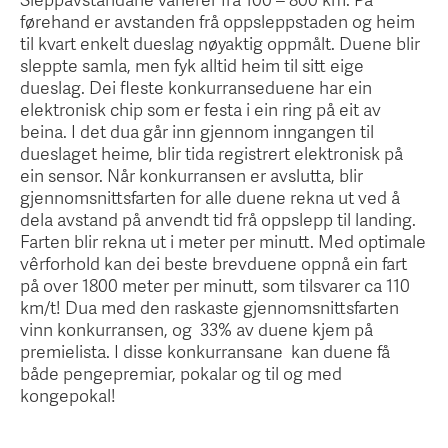
førehand er avstanden frå oppsleppstaden og heim
til kvart enkelt dueslag nøyaktig oppmålt. Duene blir
sleppte samla, men fyk alltid heim til sitt eige
dueslag. Dei fleste konkurranseduene har ein
elektronisk chip som er festa i ein ring på eit av
beina. I det dua går inn gjennom inngangen til
dueslaget heime, blir tida registrert elektronisk på
ein sensor. Når konkurransen er avslutta, blir
gjennomsnittsfarten for alle duene rekna ut ved å
dela avstand på anvendt tid frå oppslepp til landing.
Farten blir rekna ut i meter per minutt. Med optimale
vêrforhold kan dei beste brevduene oppnå ein fart
på over 1800 meter per minutt, som tilsvarer ca 110
km/t! Dua med den raskaste gjennomsnittsfarten
vinn konkurransen, og 33% av duene kjem på
premielista. I disse konkurransane kan duene få
både pengepremiar, pokalar og til og med
kongepokal!