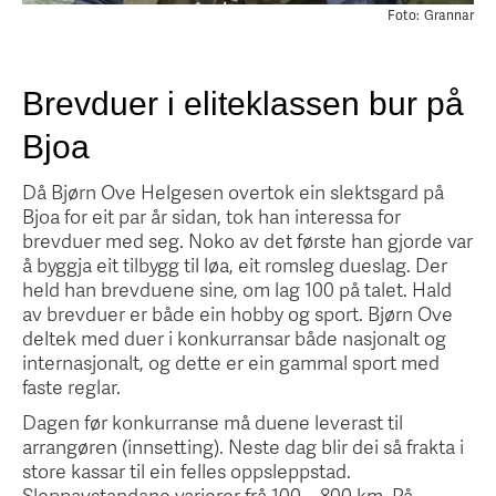
Foto:
Grannar
Brevduer i eliteklassen bur på
Bjoa
Då Bjørn Ove Helgesen overtok ein slektsgard på
Bjoa for eit par år sidan, tok han interessa for
brevduer med seg. Noko av det første han gjorde var
å byggja eit tilbygg til løa, eit romsleg dueslag. Der
held han brevduene sine, om lag 100 på talet. Hald
av brevduer er både ein hobby og sport. Bjørn Ove
deltek med duer i konkurransar både nasjonalt og
internasjonalt, og dette er ein gammal sport med
faste reglar.
Dagen før konkurranse må duene leverast til
arrangøren (innsetting). Neste dag blir dei så frakta i
store kassar til ein felles oppsleppstad.
Sleppavstandane varierer frå 100 – 800 km. På