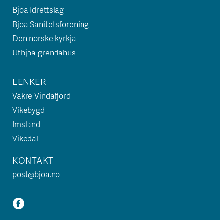
Bjoa Idrettslag
Bjoa Sanitetsforening
Den norske kyrkja
Utbjoa grendahus
LENKER
Vakre Vindafjord
Vikebygd
Imsland
Vikedal
KONTAKT
post@bjoa.no