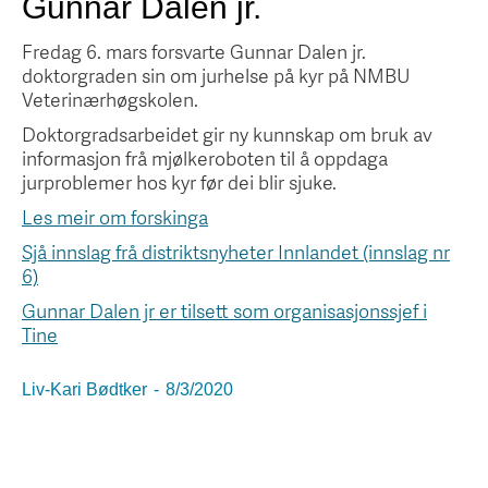
Gunnar Dalen jr.
Fredag 6. mars forsvarte Gunnar Dalen jr.
doktorgraden sin om jurhelse på kyr på NMBU
Veterinærhøgskolen.
Doktorgradsarbeidet gir ny kunnskap om bruk av
informasjon frå mjølkeroboten til å oppdaga
jurproblemer hos kyr før dei blir sjuke.
Les meir om forskinga
Sjå innslag frå distriktsnyheter Innlandet (innslag nr
6)
Gunnar Dalen jr er tilsett som organisasjonssjef i
Tine
Liv-Kari Bødtker
-
8/3/2020