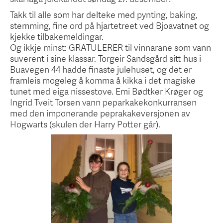
Takk til alle som har delteke med pynting, baking,
stemming, fine ord på hjartetreet ved Bjoavatnet og
kjekke tilbakemeldingar.
Og ikkje minst: GRATULERER til vinnarane som vann
suverent i sine klassar. Torgeir Sandsgård sitt hus i
Buavegen 44 hadde finaste julehuset, og det er
framleis mogeleg å komma å kikka i det magiske
tunet med eiga nissestove. Emi Bødtker Krøger og
Ingrid Tveit Torsen vann peparkakekonkurransen
med den imponerande peprakakeversjonen av
Hogwarts (skulen der Harry Potter går).