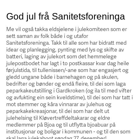
God jul frå Sanitetsforeninga
Me vil også takka eldsjelene i julekomiteen som er
sett saman av folk både i og utafor
Sanitetsforeninga. Takk til alle som har bidratt med
idear og planlegging, pynting med lys og skifte av
batteri, laging av julekort som det hemmelege
julepostbodet har lagt i to postkassar kvar dag heile
førjulstida, til tullenissen/-ane som har engasjert og
gledd ungane både i barnehagen og på skulen,
bedrifter og bønder og endå fleire, til dei som laga
peparkakeutstilling i Gardkroken (og ila til med vifter
og avfukting ein sein kveldstime), til dei som har tatt i
mot stemmer og kåra vinnarar av julehus og
peparkakekreasjonar, til dei som har delt ut
julehelsing til Kløvertreffdeltakarar og eldre
medlemmer på Bjoa og til utflytta bjoabuar på
institusjonar og boligar i kommunen - og til den som
skal laga julekahoot søndag 27. desember!