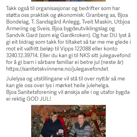
Takk også til organisasjonar og bedrifter som har
støtta oss praktisk og økonomisk: Granberg as, Bjoa
Bondelag, T. Sandsgård Anlegg, Tveit Maskin, Utbjoa
Armering og Sveis, Bjoa bygdeutviklingslag og
Sandvik Gard (som eig Gardkroken). Og har DU lyst å
gi eit bidrag som takk for tiltaket så tar me me glede i
mot eit valfritt beløp til Vipps 122088 eller konto
3240.12.39714. Eller du kan gi til NKS sitt julegavefond
for å gi barn i sårbare familiar ei betre jul (neste år)
https://sanitetskvinnene.no/julegavefondet
Julelysa og utstillingane vil stå til over nyttår så me
kan gle oss over lys i mørket heile julehelga.
Bjoa Sanitetsforening vil ønskja alle i og utafor bygda
ei rektig GOD JUL!