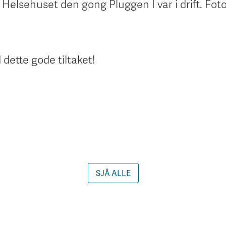
 i Helsehuset den gong Pluggen I var i drift. Fot
 dette gode tiltaket!
SJÅ ALLE