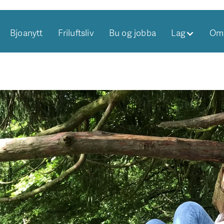
Bjoanytt
Friluftsliv
Bu og jobba
Lag
Om 