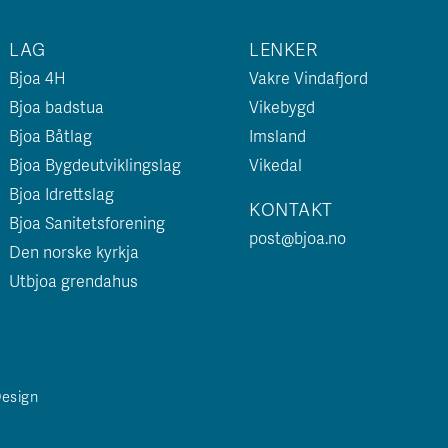
LAG
LENKER
Bjoa 4H
Vakre Vindafjord
Bjoa badstua
Vikebygd
Bjoa Båtlag
Imsland
Bjoa Bygdeutviklingslag
Vikedal
Bjoa Idrettslag
KONTAKT
Bjoa Sanitetsforening
post@bjoa.no
Den norske kyrkja
Utbjoa grendahus
Design