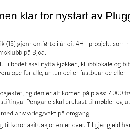
nen klar for nystart av Plu
k (13) gjennomførte i år eit 4H - prosjekt som 
msklubb på Bjoa.
I
. Tilbodet skal nytta kjøkken, klubblokale og bib
vera ope for alle, anten dei er fastbuande eller
rosjektet, og den er alt komen på plass: 7 000 f
stiftinga. Pengane skal brukast til møbler og ut
gt med ansvarleg/vakt på omgang.
 til koronasituasjonen er over. Til gjengjeld ha