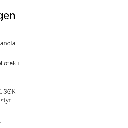
ggen
handla
liotek i
rå SØK
styr.
r