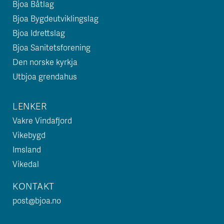
Bjoa Båtlag
Bjoa Bygdeutviklingslag
Bjoa Idrettslag
Bjoa Sanitetsforening
Den norske kyrkja
Utbjoa grendahus
LENKER
Vakre Vindafjord
Vikebygd
Imsland
Vikedal
KONTAKT
post@bjoa.no