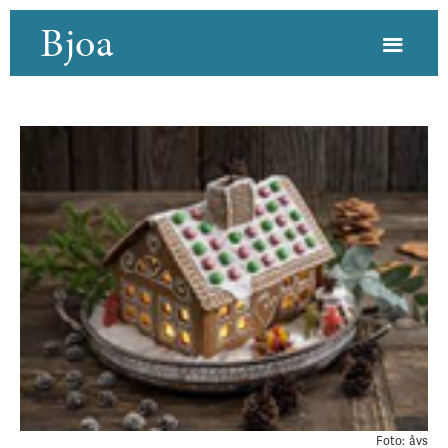
Bjoa
Foto:
åvs