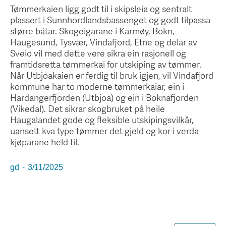
Tømmerkaien ligg godt til i skipsleia og sentralt
plassert i Sunnhordlandsbassenget og godt tilpassa
større båtar. Skogeigarane i Karmøy, Bokn,
Haugesund, Tysvær, Vindafjord, Etne og delar av
Sveio vil med dette vere sikra ein rasjonell og
framtidsretta tømmerkai for utskiping av tømmer.
Når Utbjoakaien er ferdig til bruk igjen, vil Vindafjord
kommune har to moderne tømmerkaiar, ein i
Hardangerfjorden (Utbjoa) og ein i Boknafjorden
(Vikedal). Det sikrar skogbruket på heile
Haugalandet gode og fleksible utskipingsvilkår,
uansett kva type tømmer det gjeld og kor i verda
kjøparane held til.
gd
-
3/11/2025