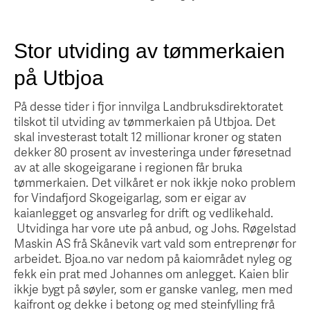
Stor utviding av tømmerkaien
på Utbjoa
På desse tider i fjor innvilga Landbruksdirektoratet
tilskot til utviding av tømmerkaien på Utbjoa. Det
skal investerast totalt 12 millionar kroner og staten
dekker 80 prosent av investeringa under føresetnad
av at alle skogeigarane i regionen får bruka
tømmerkaien. Det vilkåret er nok ikkje noko problem
for Vindafjord Skogeigarlag, som er eigar av
kaianlegget og ansvarleg for drift og vedlikehald.
Utvidinga har vore ute på anbud, og Johs. Røgelstad
Maskin AS frå Skånevik vart vald som entreprenør for
arbeidet. Bjoa.no var nedom på kaiområdet nyleg og
fekk ein prat med Johannes om anlegget. Kaien blir
ikkje bygt på søyler, som er ganske vanleg, men med
kaifront og dekke i betong og med steinfylling frå