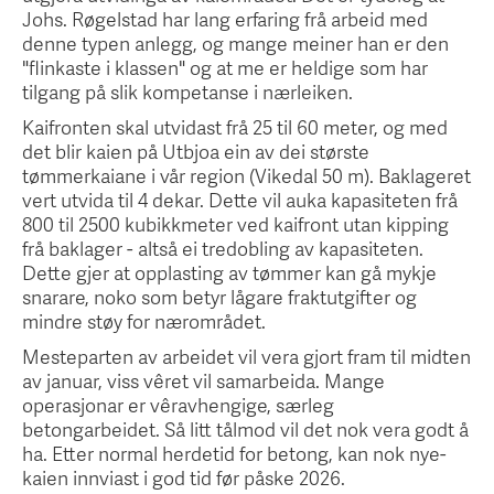
Johs. Røgelstad har lang erfaring frå arbeid med
denne typen anlegg, og mange meiner han er den
"flinkaste i klassen" og at me er heldige som har
tilgang på slik kompetanse i nærleiken.
Kaifronten skal utvidast frå 25 til 60 meter, og med
det blir kaien på Utbjoa ein av dei største
tømmerkaiane i vår region (Vikedal 50 m). Baklageret
vert utvida til 4 dekar. Dette vil auka kapasiteten frå
800 til 2500 kubikkmeter ved kaifront utan kipping
frå baklager - altså ei tredobling av kapasiteten.
Dette gjer at opplasting av tømmer kan gå mykje
snarare, noko som betyr lågare fraktutgifter og
mindre støy for nærområdet.
Mesteparten av arbeidet vil vera gjort fram til midten
av januar, viss vêret vil samarbeida. Mange
operasjonar er vêravhengige, særleg
betongarbeidet. Så litt tålmod vil det nok vera godt å
ha. Etter normal herdetid for betong, kan nok nye-
kaien innviast i god tid før påske 2026.