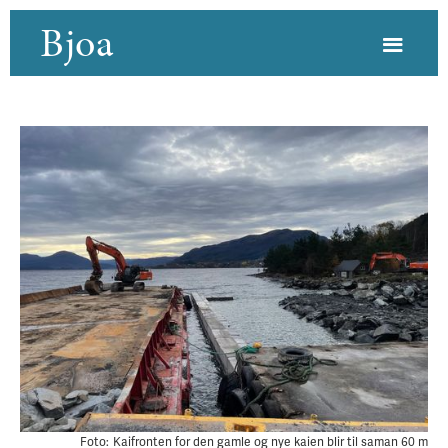
Bjoa
Foto:
Kaifronten for den gamle og nye kaien blir til saman 60 m