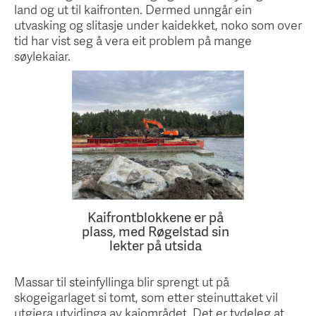
land og ut til kaifronten. Dermed unngår ein
utvasking og slitasje under kaidekket, noko som over
tid har vist seg å vera eit problem på mange
søylekaiar.
Kaifrontblokkene er på
plass, med Røgelstad sin
lekter på utsida
Massar til steinfyllinga blir sprengt ut på
skogeigarlaget si tomt, som etter steinuttaket vil
utgjera utvidinga av kaiområdet. Det er tydeleg at