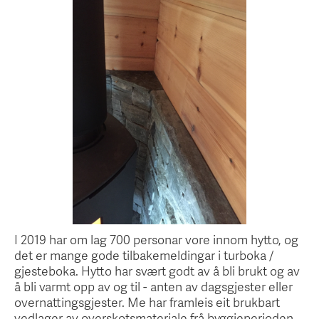
I 2019 har om lag 700 personar vore innom hytto, og
det er mange gode tilbakemeldingar i turboka /
gjesteboka. Hytto har svært godt av å bli brukt og av
å bli varmt opp av og til - anten av dagsgjester eller
overnattingsgjester. Me har framleis eit brukbart
vedlager av overskotsmateriale frå byggjeperioden,