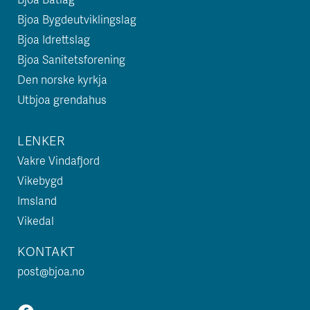
Bjoa Bygdeutviklingslag
Bjoa Idrettslag
Bjoa Sanitetsforening
Den norske kyrkja
Utbjoa grendahus
LENKER
Vakre Vindafjord
Vikebygd
Imsland
Vikedal
KONTAKT
post@bjoa.no