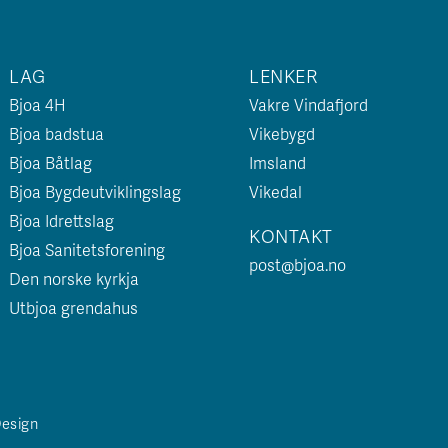
LAG
LENKER
Bjoa 4H
Vakre Vindafjord
Bjoa badstua
Vikebygd
Bjoa Båtlag
Imsland
Bjoa Bygdeutviklingslag
Vikedal
Bjoa Idrettslag
KONTAKT
Bjoa Sanitetsforening
post@bjoa.no
Den norske kyrkja
Utbjoa grendahus
Design