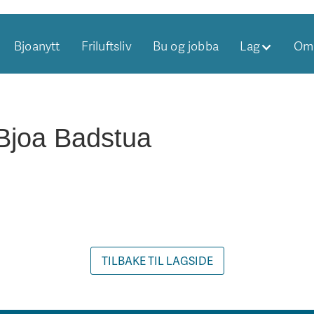
Bjoanytt
Friluftsliv
Bu og jobba
Lag
Om 
 Bjoa Badstua
TILBAKE TIL LAGSIDE